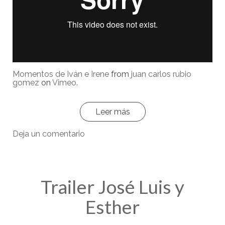
Momentos de Iván e Irene
from
juan carlos rubio
gomez
on
Vimeo
.
Leer más
Deja un comentario
Trailer José Luis y
Esther