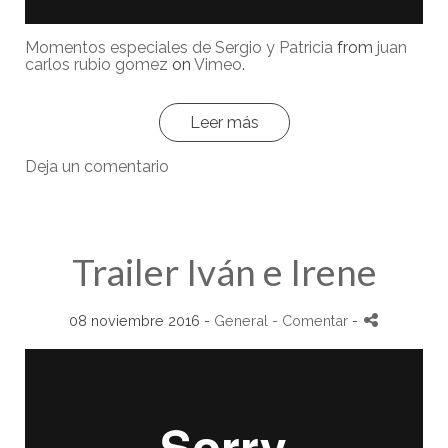
Momentos especiales de Sergio y Patricia
from
juan
carlos rubio gomez
on
Vimeo
.
Leer más
Deja un comentario
Trailer Iván e Irene
08 noviembre 2016 -
General
- Comentar
-