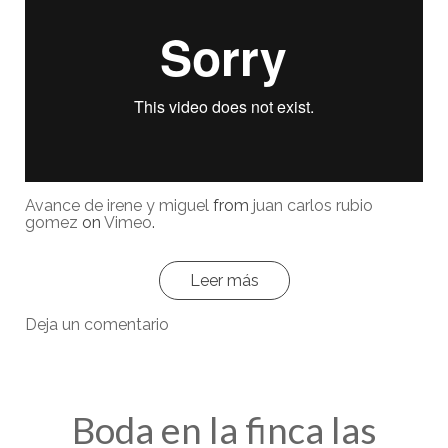
Avance de irene y miguel
from
juan carlos rubio
gomez
on
Vimeo
.
Leer más
Deja un comentario
Boda en la finca las