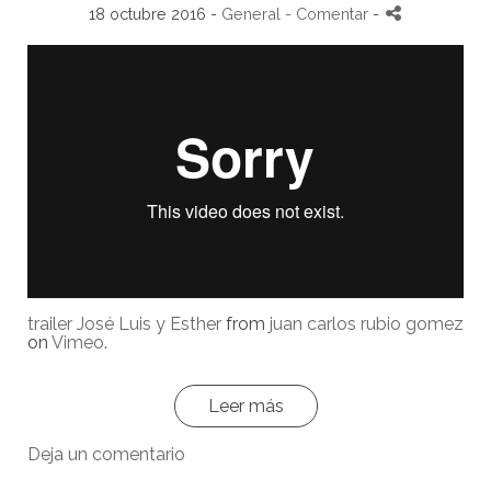
18 octubre 2016 -
General
- Comentar
-
trailer José Luis y Esther
from
juan carlos rubio gomez
on
Vimeo
.
Leer más
Deja un comentario