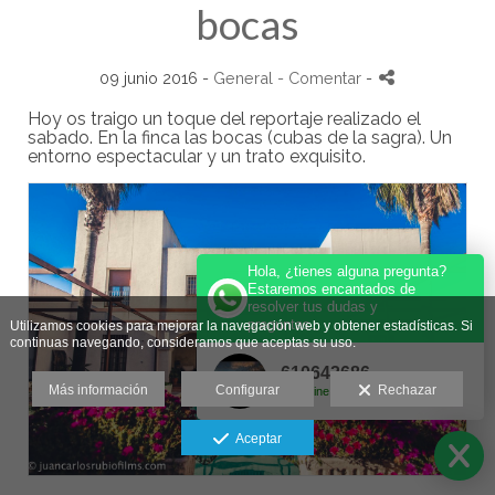
bocas
09 junio 2016 -
General
- Comentar
-
Hoy os traigo un toque del reportaje realizado el
sabado. En la finca las bocas (cubas de la sagra). Un
entorno espectacular y un trato exquisito.
Hola, ¿tienes alguna pregunta?
Estaremos encantados de
resolver tus dudas y
preguntas.
Utilizamos cookies para mejorar la navegación web y obtener estadísticas. Si
continuas navegando, consideramos que aceptas su uso.
610642686
Más información
Configurar
Rechazar
Online
Aceptar