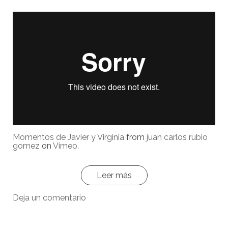
Momentos de Javier y Virginia
from
juan carlos rubio
gomez
on
Vimeo
.
Leer más
Deja un comentario