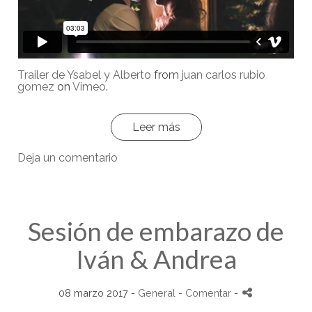
Trailer de Ysabel y Alberto
from
juan carlos rubio
gomez
on
Vimeo
.
Leer más
Deja un comentario
Sesión de embarazo de
Iván & Andrea
08 marzo 2017 -
General
- Comentar
-