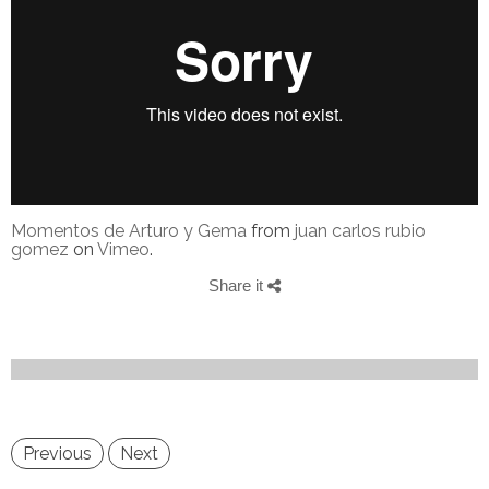
Momentos de Arturo y Gema
from
juan carlos rubio
gomez
on
Vimeo
.
Share it
Previous
Next