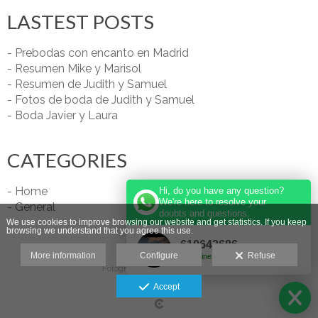
LASTEST POSTS
- Prebodas con encanto en Madrid
- Resumen Mike y Marisol
- Resumen de Judith y Samuel
- Fotos de boda de Judith y Samuel
- Boda Javier y Laura
CATEGORIES
- Home
Hi, do you have any question?
We're here to resolve your
- General
doubts and questions.
We use cookies to improve browsing our website and get statistics. If you keep
browsing we understand that you agree this use.
610642686
More information
Configure
Refuse
Online
Fotógrafo de Bodas en Madrid
Legal advice
Accept